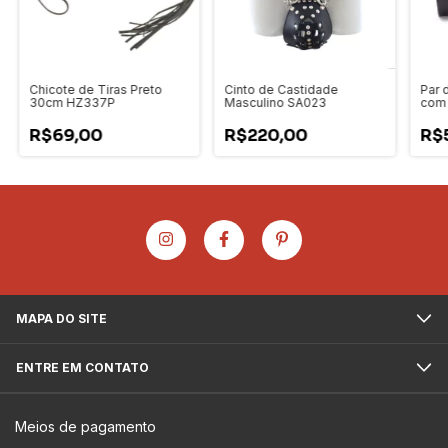
Chicote de Tiras Preto
Cinto de Castidade
Par 
30cm HZ337P
Masculino SA023
com 
R$69,00
R$220,00
R$
MAPA DO SITE
ENTRE EM CONTATO
Meios de pagamento