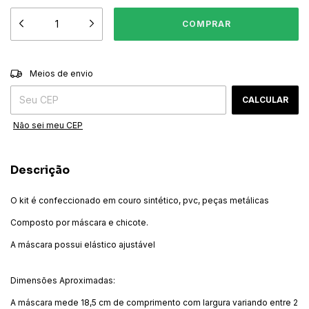
ALTERAR CEP
Entregas para o CEP:
Meios de envio
CALCULAR
Não sei meu CEP
Descrição
O kit é confeccionado em couro sintético, pvc, peças metálicas
Composto por máscara e chicote.
A máscara possui elástico ajustável
Dimensões Aproximadas:
A máscara mede 18,5 cm de comprimento com largura variando entre 2