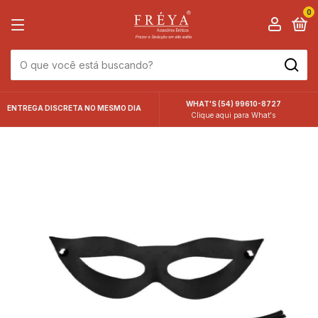
0
WHAT'S (54) 99610-8727
ENTREGA DISCRETA NO MESMO DIA
Clique aqui para What's