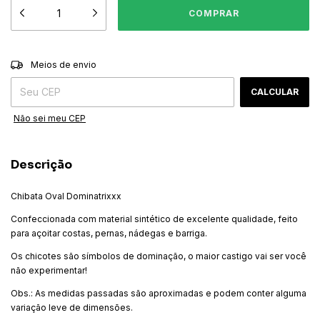
ALTERAR CEP
Entregas para o CEP:
Meios de envio
CALCULAR
Não sei meu CEP
Descrição
Chibata Oval Dominatrixxx
Confeccionada com material sintético de excelente qualidade, feito
para açoitar costas, pernas, nádegas e barriga.
Os chicotes são símbolos de dominação, o maior castigo vai ser você
não experimentar!
Obs.: As medidas passadas são aproximadas e podem conter alguma
variação leve de dimensões.