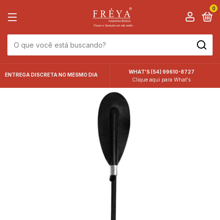
0
WHAT'S (54) 99610-8727
ENTREGA DISCRETA NO MESMO DIA
Clique aqui para What's