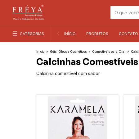
CATEGORIAS
INÍCIO
PRODUTOS
CONTATO
Início
>
Géis, Óleos e Cosméticos
>
Comestíveis para Oral
>
Calc
Calcinhas Comestíveis
Calcinha comestível com sabor