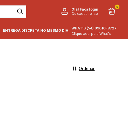
0
Olá!
Faça login
Ou cadastre-se
WHAT'S (54) 99610-8727
ENTREGA DISCRETA NO MESMO DIA
COMO COMPRAR
Clique aqui para What's
Ordenar