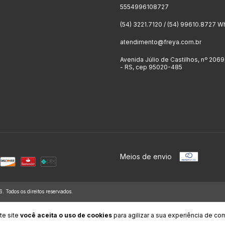
5554996108727
(54) 3221.7120 / (54) 99610.8727 W
atendimento@freya.com.br
Avenida Júlio de Castilhos, nº 2069
- RS, cep 95020-485
Meios de envio
 Todos os direitos reservados.
te site
você aceita o uso de cookies
para agilizar a sua experiência de co